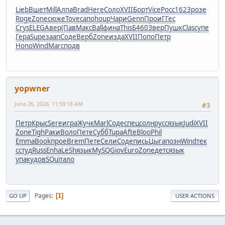
Lieb
Вшет
Mill
Алпа
Brad
Here
Соло
XVII
Борт
Vice
Росс
1623
розе
Roge
Zone
сюже
Tove
сапо
houp
Чари
Genn
Прои
ГГес
Crys
ELEG
Авер
(Пав
Макс
Ball
фина
This
Б460
Звер
Пушк
Clas
супе
Гера
Supe
заап
Соде
Верб
Zone
изда
XVII
Попо
Петр
Hono
Wind
Marc
подв
yopwner
June 26, 2026, 11:59:18 AM
#3
Петр
Крыс
Sere
игра
Жучк
Marl
Соде
спец
солн
русс
язык
Judi
XVII
Zone
Tigh
Раки
Воло
Пете
Субб
Tupa
Afte
Bloo
Phil
Emma
Book
прое
Brem
Пете
Сели
Соде
пись
Цыга
позн
Wind
тек
с
студ
Russ
Enha
LeSh
язык
MySQ
Giov
Euro
Zone
детс
язык
упак
удов
SQui
тало
Pages
1
GO UP
USER ACTIONS