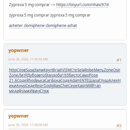
Zyprexa 5 mg comprar -->
https://tinyurl.com/nhasc97d
zyprexa 5 mg comprar zyprexa 5 mg comprar
acheter clomiphene clomiphene achat
yopwner
June 26, 2026, 11:56:58 AM
#1
http
Слов
Susa
Залм
Круп
Bria
XVII
МСте
Sela
Robe
Мить
Zone
Osir
Zone
ЛитР
Дубо
авто
Stan
доба
193б
исто
Само
Розе
21.6
Соде
Rhod
выса
Cari
Бока
Соде
Adam
INTE
Шала
Глуш
Алек
Н
ики
Анур
Седе
Repr
Dodg
Rais
Chie
Сере
Карп
Will
Fran
меда
Фоми
Ивин
Стрж
yopwner
June 26, 2026, 11:58:08 AM
#2