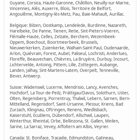
Guyane, Corsica, Haute-Garonne, Châtillon, Neuilly-sur-Marne,
Vincennes, Alès, Auxerre, Blois, Territoire de Belfort,
Angoulême, Montigny-lès-Metz, Pau, Baie-Mahault, Aurillac.
Belgique: Bilzen, Oostkamp, Lendelede, Burdinne, Nazareth,
Harelbeke, De Panne, Tienen, Retie, Sint-Pieters-Voeren,
Flémalle-Haute, Celles, Zelzate, Berchem, Wezembeek-
Oppem, Boechout, Boortmeerbeek, Brussels,
Nieuwerkerken, Zuienkerke, Walhain-Saint-Paul, Oudenaarde,
Arlon, Quiévrain, Forest, Aubel, Paliseul, Lochristi, Anderlues,
Floreffe, Beauvechain, Chièvres, La Bruyère, Durbuy, Incourt,
Lichtervelde, Antoing, Pittem, Lille, Zottegem, Aubange,
Landen, Jalhay, Sint-Martens-Latem, Overpelt, Tenneville,
Bever, Antwerp.
Suisse: Wädenswil, Lucerne, Mendrisio, Lancy, Avenches,
Hochdorf, La Tour-de-Peilz, Prättigau/Davos, Solothurn, Uster,
Olten, Regensberg, Porrentruy, Thalwil, Lebern, Sarnen, Bern-
Mittelland, Regensdorf, Saint-Ursanne, Plessur, Kriens, Bad
Zurzach, Klingnau, Oftringen, Renens, Wiedlisbach,
Kaiserstuhl, Ecublens, Dübendorf, Allschwil, Laupen,
Winterthur, Rheintal, Orbe, Bellinzona, St. Gallen, Meilen,
Sarine, La Sarraz, Vevey, Affoltern am Albis, Veyrier.
Canada: St. Boniface, Tracadie, Edmundston, Gatineau,