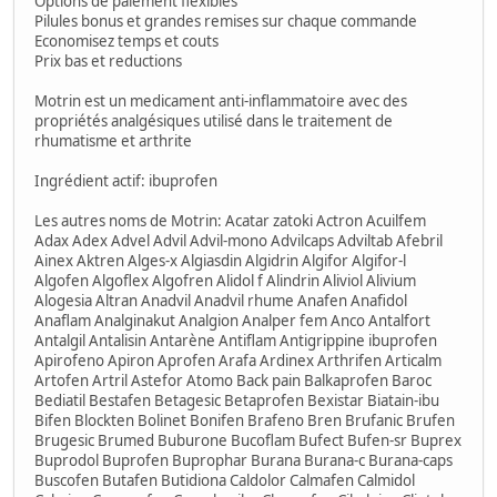
Options de paiement flexibles
Pilules bonus et grandes remises sur chaque commande
Economisez temps et couts
Prix bas et reductions
Motrin est un medicament anti-inflammatoire avec des
propriétés analgésiques utilisé dans le traitement de
rhumatisme et arthrite
Ingrédient actif: ibuprofen
Les autres noms de Motrin: Acatar zatoki Actron Acuilfem
Adax Adex Advel Advil Advil-mono Advilcaps Adviltab Afebril
Ainex Aktren Alges-x Algiasdin Algidrin Algifor Algifor-l
Algofen Algoflex Algofren Alidol f Alindrin Aliviol Alivium
Alogesia Altran Anadvil Anadvil rhume Anafen Anafidol
Anaflam Analginakut Analgion Analper fem Anco Antalfort
Antalgil Antalisin Antarène Antiflam Antigrippine ibuprofen
Apirofeno Apiron Aprofen Arafa Ardinex Arthrifen Articalm
Artofen Artril Astefor Atomo Back pain Balkaprofen Baroc
Bediatil Bestafen Betagesic Betaprofen Bexistar Biatain-ibu
Bifen Blockten Bolinet Bonifen Brafeno Bren Brufanic Brufen
Brugesic Brumed Buburone Bucoflam Bufect Bufen-sr Buprex
Buprodol Buprofen Buprophar Burana Burana-c Burana-caps
Buscofen Butafen Butidiona Caldolor Calmafen Calmidol