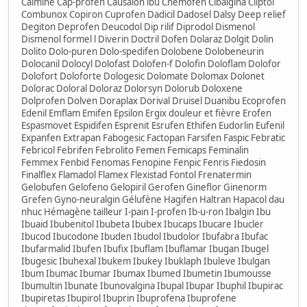
Calmine Cap-profen Causalon ibu Chemofen Cibalgina Cliptol
Combunox Copiron Cuprofen Dadicil Dadosel Dalsy Deep relief
Degiton Deprofen Deucodol Dip rilif Diprodol Dismenol
Dismenol formel l Diverin Doctril Dofen Dolaraz Dolgit Dolin
Dolito Dolo-puren Dolo-spedifen Dolobene Dolobeneurin
Dolocanil Dolocyl Dolofast Dolofen-f Dolofin Doloflam Dolofor
Dolofort Doloforte Dologesic Dolomate Dolomax Dolonet
Dolorac Doloral Doloraz Dolorsyn Dolorub Doloxene
Dolprofen Dolven Doraplax Dorival Druisel Duanibu Ecoprofen
Edenil Emflam Emifen Epsilon Ergix douleur et fièvre Erofen
Espasmovet Espidifen Esprenit Esrufen Ethifen Eudorlin Eufenil
Expanfen Extrapan Fabogesic Factopan Farsifen Faspic Febratic
Febricol Febrifen Febrolito Femen Femicaps Feminalin
Femmex Fenbid Fenomas Fenopine Fenpic Fenris Fiedosin
Finalflex Flamadol Flamex Flexistad Fontol Frenatermin
Gelobufen Gelofeno Gelopiril Gerofen Gineflor Ginenorm
Grefen Gyno-neuralgin Gélufène Hagifen Haltran Hapacol dau
nhuc Hémagène tailleur I-pain I-profen Ib-u-ron Ibalgin Ibu
Ibuaid Ibubenitol Ibubeta Ibubex Ibucaps Ibucare Ibucler
Ibucod Ibucodone Ibuden Ibudol Ibudolor Ibufabra Ibufac
Ibufarmalid Ibufen Ibufix Ibuflam Ibuflamar Ibugan Ibugel
Ibugesic Ibuhexal Ibukem Ibukey Ibuklaph Ibuleve Ibulgan
Ibum Ibumac Ibumar Ibumax Ibumed Ibumetin Ibumousse
Ibumultin Ibunate Ibunovalgina Ibupal Ibupar Ibuphil Ibupirac
Ibupiretas Ibupirol Ibuprin Ibuprofena Ibuprofene