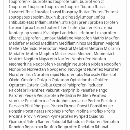
Ibuprofenix Ibuprofeno Ibuprofenum Ibuprof von ct
Ibuprohm Ibuprom Ibuprovon Ibuprox Iburion Ibusal
Ibuscent Ibusi Ibusifar Ibusol Ibuspray Ibutan Ibuten Ibutenk
Ibutop Ibux Ibuxim Ibuxin Ibuzidine Idyl Imbun Infibu
Infibutabletas Inflam Intafen Intralgis Ipren Iproben Iprofen
Ipronin Iprox Ipson Ipufen Irfen Irufen Junifen Kin crema
Kontagripp sandoz Kratalgin Landelun Lefebron Lexaprofen
Liberat Lisiprofen Lumbax Malafene Marcofen Matrix Maxifen
Medafen Medicol Mediflam Mediflam ninos Medipren Mejoral
Melfen Menadol Mensoton Mestral Metabel Metorin Migränin
Modafen Mofen Mogifen Molargesico Moment Momentact
Motricit Nagifen Napacetin Narfen Neobrufen Neofen
Neomeritine Neoprofen Neuralgin Neurofen Niofen Nodolfen
Nonpiron Norvectan Novogeniol Novogent Nureflex Nurofen
Nurofenflash Nurofen rapid Nurofentabs Nurosolv Oberdol
Oladol Omafen Optajun Optalidon Optalidon ibu Optifen
Opturem Ostarin Oxibut Ozonol Pabiprofen Paduden
Paidofebril Painfree Pakurat Pamprin ib Panafen Pango
Parofen Pedea Pediaprofen Pediatrin Pedifen Pelimed
schmerz Perdofemina Perdophen pediatrie Perfen Perofen
Perviam Pfeil Phorpain Pirexin Pironal Ponstil Ponstil mujer
Ponstin Ponstinetas Probinex Profen Profinal Proflex Proris
Prosinal Provin Provon Pymeprofen Pyriped Quadrax
Quimoral Rafen Ranfen Ratiodol Ratiodolor Rebufen Remofen
Renidon Reprexain Reufen Reuprofen Rhelafen Ribunal