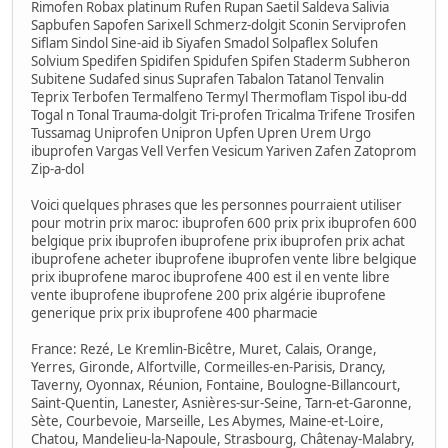
Rimofen Robax platinum Rufen Rupan Saetil Saldeva Salivia
Sapbufen Sapofen Sarixell Schmerz-dolgit Sconin Serviprofen
Siflam Sindol Sine-aid ib Siyafen Smadol Solpaflex Solufen
Solvium Spedifen Spidifen Spidufen Spifen Staderm Subheron
Subitene Sudafed sinus Suprafen Tabalon Tatanol Tenvalin
Teprix Terbofen Termalfeno Termyl Thermoflam Tispol ibu-dd
Togal n Tonal Trauma-dolgit Tri-profen Tricalma Trifene Trosifen
Tussamag Uniprofen Unipron Upfen Upren Urem Urgo
ibuprofen Vargas Vell Verfen Vesicum Yariven Zafen Zatoprom
Zip-a-dol
Voici quelques phrases que les personnes pourraient utiliser
pour motrin prix maroc: ibuprofen 600 prix prix ibuprofen 600
belgique prix ibuprofen ibuprofene prix ibuprofen prix achat
ibuprofene acheter ibuprofene ibuprofen vente libre belgique
prix ibuprofene maroc ibuprofene 400 est il en vente libre
vente ibuprofene ibuprofene 200 prix algérie ibuprofene
generique prix prix ibuprofene 400 pharmacie
France: Rezé, Le Kremlin-Bicêtre, Muret, Calais, Orange,
Yerres, Gironde, Alfortville, Cormeilles-en-Parisis, Drancy,
Taverny, Oyonnax, Réunion, Fontaine, Boulogne-Billancourt,
Saint-Quentin, Lanester, Asnières-sur-Seine, Tarn-et-Garonne,
Sète, Courbevoie, Marseille, Les Abymes, Maine-et-Loire,
Chatou, Mandelieu-la-Napoule, Strasbourg, Châtenay-Malabry,