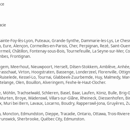
nce
acie
 Sainte-Foy-lès-Lyon, Puteaux, Grande-Synthe, Dammarie-les-Lys, Le Che
, Eure, Alençon, Cormeilles-en-Parisis, Cher, Perpignan, Rezé, Saint-Oue
rmeil, Châtillon, Fontenay-sous-Bois, Tournefeuille, La Seyne-sur-Mer, Col
bes, Frontignan.
vergem, Meerhout, Nieuwpoort, Herselt, Dilsen-Stokkem, Amblève, Anhée, 
sschaat, Virton, Hoogstraten, Bassenge, Londerzeel, Florenville, Ottign
r, Ruiselede, Kessel-Lo, Tournai, Glabbeek-Zuurbemde, Huy, Malmedy, M
elange, Olen, Bouillon, Alveringem, Fexhe-le-Haut-Clocher.
 Möhlin, Trachselwald, Schlieren, Basel, Baar, Laufen, Köniz, Bulle, Brig-
 Murten, Broye, Wädenswil, Villars-sur-Glâne, Rheineck, Diessenhofen, B
x, Muri bei Bern, Lavaux, Locarno, Boudry, Rapperswil-Jona, Gruyères, Zu
, Moncton, Edmundston, Dieppe, Tracadie, Ontario, Ottawa, Trois-Rivieres
runswick, Sherbrooke, Québec City, Edmunston.