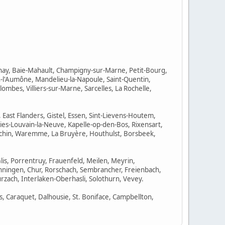
snay, Baie-Mahault, Champigny-sur-Marne, Petit-Bourg,
n-l'Aumône, Mandelieu-la-Napoule, Saint-Quentin,
ombes, Villiers-sur-Marne, Sarcelles, La Rochelle,
East Flanders, Gistel, Essen, Sint-Lievens-Houtem,
ies-Louvain-la-Neuve, Kapelle-op-den-Bos, Rixensart,
archin, Waremme, La Bruyère, Houthulst, Borsbeek,
Glis, Porrentruy, Frauenfeld, Meilen, Meyrin,
inningen, Chur, Rorschach, Sembrancher, Freienbach,
rzach, Interlaken-Oberhasli, Solothurn, Vevey.
, Caraquet, Dalhousie, St. Boniface, Campbellton,