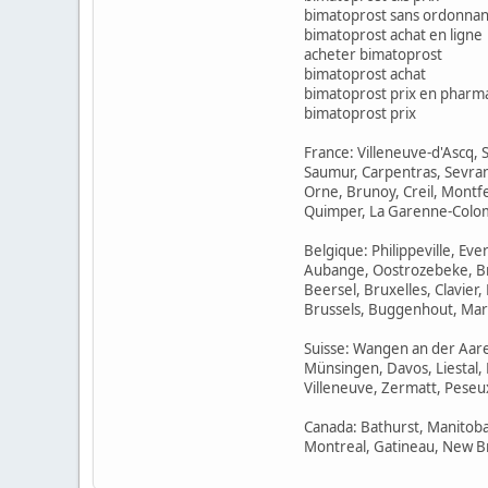
bimatoprost sans ordonna
bimatoprost achat en ligne
acheter bimatoprost
bimatoprost achat
bimatoprost prix en pharm
bimatoprost prix
France: Villeneuve-d'Ascq,
Saumur, Carpentras, Sevran
Orne, Brunoy, Creil, Montfe
Quimper, La Garenne-Colom
Belgique: Philippeville, E
Aubange, Oostrozebeke, Bra
Beersel, Bruxelles, Clavie
Brussels, Buggenhout, Mart
Suisse: Wangen an der Aare,
Münsingen, Davos, Liestal,
Villeneuve, Zermatt, Peseu
Canada: Bathurst, Manitoba
Montreal, Gatineau, New B