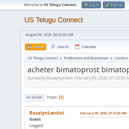
Welcome to
US Telugu Connect
.
Log in
Sign up
US Telugu Connect
August 06, 2026, 06:22:02 AM
Home
Search
Calendar
US Telugu Connect
Professions and Businesses
Conduct 
►
►
acheter bimatoprost bimatop
Started by RosalynLentini, February 09, 2026, 07:32:05 
Pages
1
GO DOWN
RosalynLentini
February 09, 2026, 07:32:05 AM
Guest
Logged