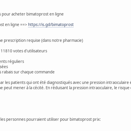
ous pour acheter bimatoprost en ligne
ost en ligne ==>
https://is.gd/bimatoprost
ne prescription requise (dans notre pharmacie)
 11810 votes d'utilisateurs
ients réguliers
isées
os rabais sur chaque commande
é par les patients qui ont été diagnostiqués avec une pression intraocula
 peut mener à la cécité. En réduisant la pression intraoculaire, le risque
les personnes pourraient utiliser pour bimatoprost prix: