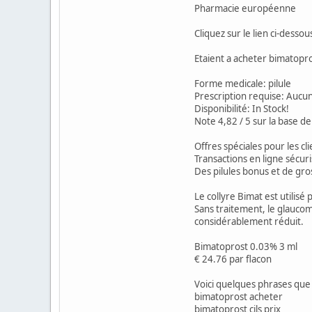
Pharmacie européenne
Cliquez sur le lien ci-dess
Etaient a acheter bimatopr
Forme medicale: pilule
Prescription requise: Aucu
Disponibilité: In Stock!
Note 4,82 / 5 sur la base de
Offres spéciales pour les cl
Transactions en ligne sécur
Des pilules bonus et de gr
Le collyre Bimat est utilis
Sans traitement, le glaucome
considérablement réduit.
Bimatoprost 0.03% 3 ml
€ 24.76 par flacon
Voici quelques phrases que 
bimatoprost acheter
bimatoprost cils prix